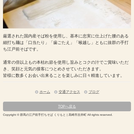
厳選された国内産そば粉を使用し、基本に忠実に仕上げた腰のある
細打ち麺は「口当たり」「歯ごたえ」「喉越し」ともに抜群の手打
ち江戸前そばです。
通常の倍以上もの本枯れ節を使用し旨みとコクの汁でご賞味いただ
き、笑顔と元気の接客につとめさせていただきます。
皆様に数多くお会い出来ることを楽しみに日々精進しています。
ホーム
交通アクセス
ブログ
TOPへ戻る
Copyright © 群馬の江戸前手打ちそば くりもと | 高崎市吉井町 All rights reserved.