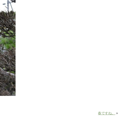
春ですね。
»